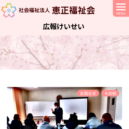
togg
navi
広報けいせい
お知らせ
その他