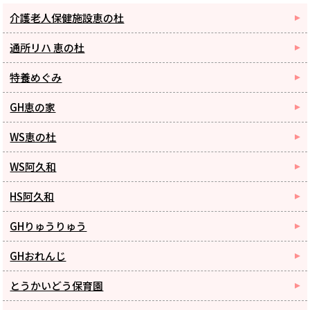
介護老人保健施設恵の杜
通所リハ 恵の杜
特養めぐみ
GH恵の家
WS恵の杜
WS阿久和
HS阿久和
GHりゅうりゅう
GHおれんじ
とうかいどう保育園