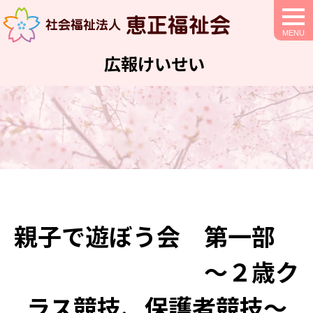
togg
navi
広報けいせい
親子で遊ぼう会 第一部
～２歳ク
ラス競技、保護者競技～