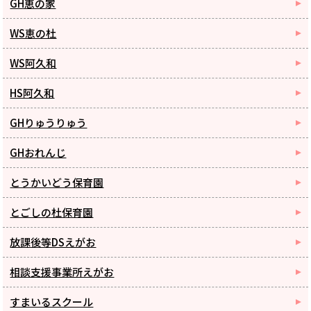
GH恵の家
WS恵の杜
WS阿久和
HS阿久和
GHりゅうりゅう
GHおれんじ
とうかいどう保育園
とごしの杜保育園
放課後等DSえがお
相談支援事業所えがお
すまいるスクール