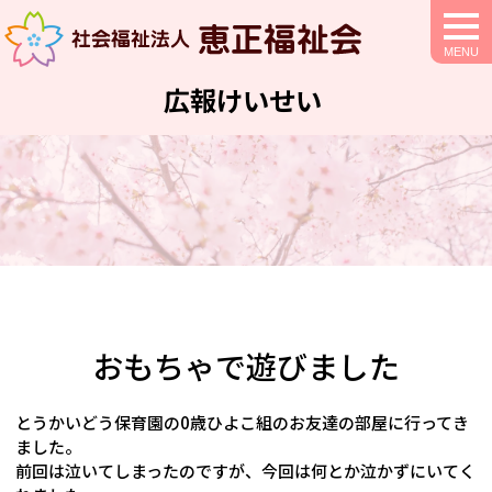
togg
navi
広報けいせい
おもちゃで遊びました
とうかいどう保育園の0歳ひよこ組のお友達の部屋に行ってき
ました。
前回は泣いてしまったのですが、今回は何とか泣かずにいてく