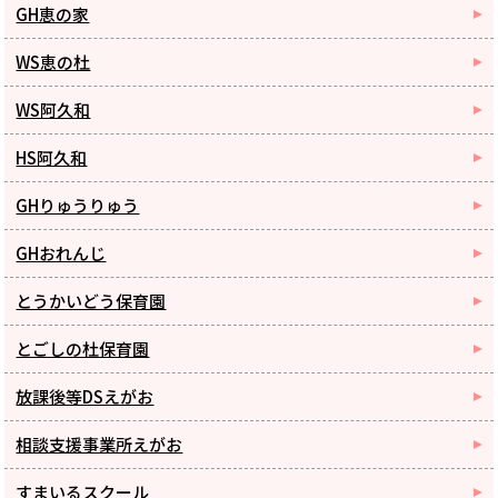
GH恵の家
WS恵の杜
WS阿久和
HS阿久和
GHりゅうりゅう
GHおれんじ
とうかいどう保育園
とごしの杜保育園
放課後等DSえがお
相談支援事業所えがお
すまいるスクール