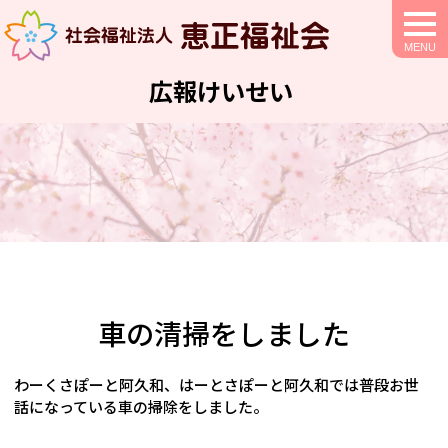
togg
navi
広報けいせい
車の清掃をしました
わーくさぽーと阿久和、はーとさぽーと阿久和では普段お世
話になっている車の掃除をしました。