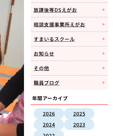
放課後等DSえがお
相談支援事業所えがお
すまいるスクール
お知らせ
その他
職員ブログ
年間アーカイブ
2026
2025
2024
2023
2022