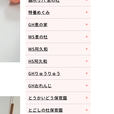
特養めぐみ
GH恵の家
WS恵の杜
WS阿久和
HS阿久和
GHりゅうりゅう
GHおれんじ
とうかいどう保育園
とごしの杜保育園