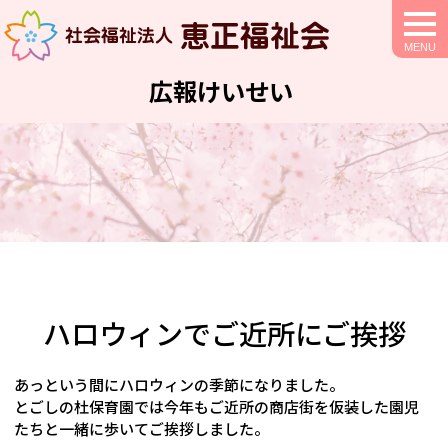
togg
navi
広報けいせい
ハロウィンでご近所にご挨拶
あっという間にハロウィンの季節になりました。
とごしの杜保育園では今年もご近所の商店街を仮装した園児
たちと一緒に歩いてご挨拶しました。