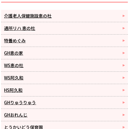
介護老人保健施設恵の杜
通所リハ 恵の杜
特養めぐみ
GH恵の家
WS恵の杜
WS阿久和
HS阿久和
GHりゅうりゅう
GHおれんじ
とうかいどう保育園